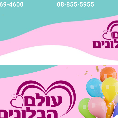
69-4600
08-855-5955