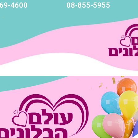
69-4600
08-855-5955