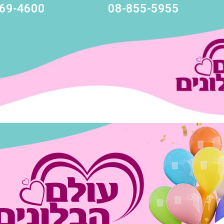
69-4600
08-855-5955