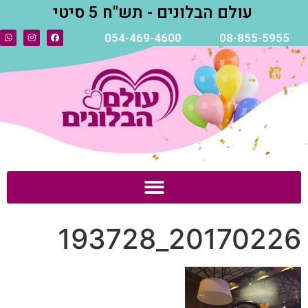
עולם הבלונים - תש"ח 5 סיטי
054-469-4600
08-855-5955
20170226_193728