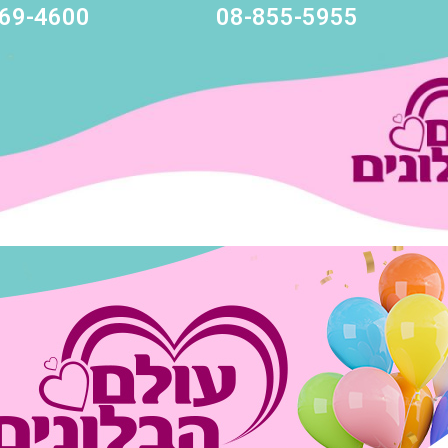
69-4600
08-855-5955