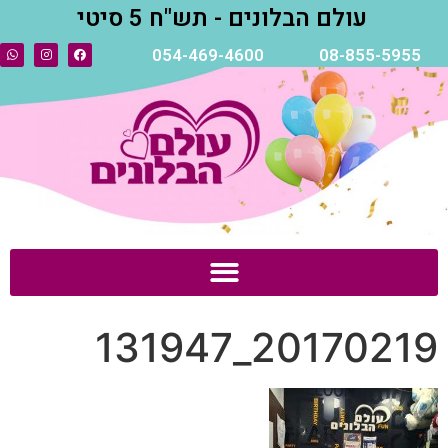
עולם הבלונים - תש"ח 5 סיטי
054-469-4600
08-855-5955
20170219_131947