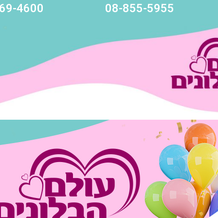
69-4600
08-855-5955