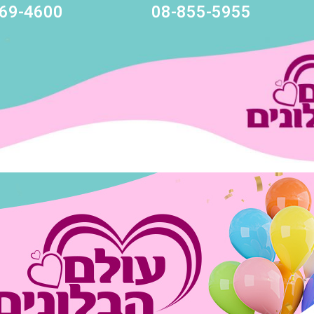
69-4600
08-855-5955