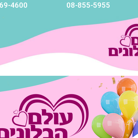
69-4600
08-855-5955