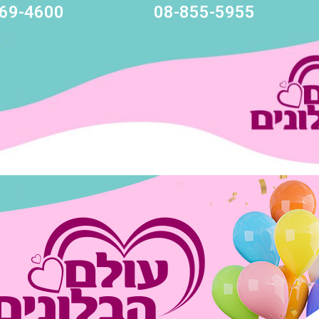
69-4600
08-855-5955