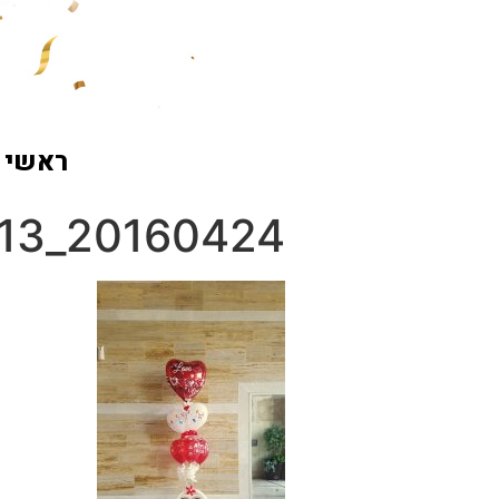
ראשי
20160424_112713