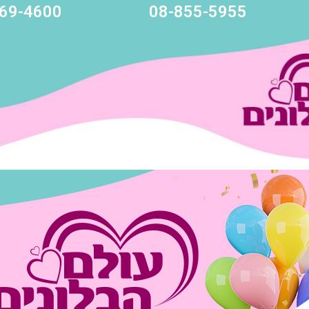
69-4600
08-855-5955